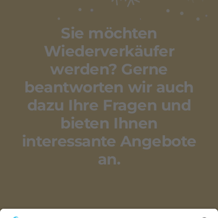
Sie möchten
Wiederverkäufer
werden? Gerne
beantworten wir auch
dazu Ihre Fragen und
bieten Ihnen
interessante Angebote
an.