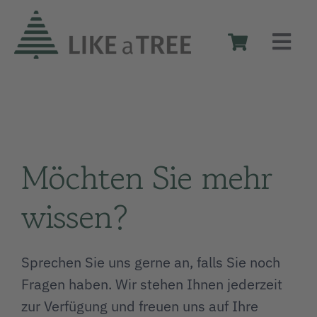
Zum
Inhalt
Togg
springen
Navi
Weihnachtsbäume aus Holz
Die Idee
Möchten Sie mehr
Das Design
wissen?
Shop
Sprechen Sie uns gerne an, falls Sie noch
Fragen haben. Wir stehen Ihnen jederzeit
Reseller
zur Verfügung und freuen uns auf Ihre