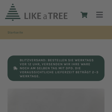
Zum
Inhalt
Togg
springen
Navi
Startseite
Weihnachtsbäume aus Holz
Die Idee
BLITZVERSAND: BESTELLEN SIE WERKTAGS
VOR 12 UHR, VERSENDEN WIR IHRE WARE
Das Design
NOCH AM SELBEN TAG MIT DPD. DIE
VORAUSSICHTLICHE LIEFERZEIT BETRÄGT 2–3
WERKTAGE.
Shop
Reseller