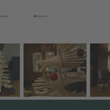
Bewertet
mit
5.00
von
5
enkorb
Details