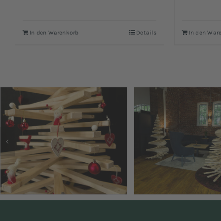
Bewertet
mit
5.00
von
5
In den Warenkorb
Details
In den War