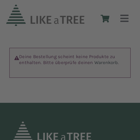
Zum
Inhalt
Togg
springen
Navi
Weihnachtsbäume aus Holz
Deine Bestellung scheint keine Produkte zu
enthalten. Bitte überprüfe deinen
Warenkorb
.
Die Idee
Das Design
Shop
Reseller