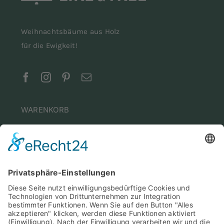
Kontakt
Weihnachtsbäume aus Holz
für die Ewigkeit!
WARENKORB
Kasse
Warenkorb
Mein Konto
INFORMATIONEN
Aufbauanleitung