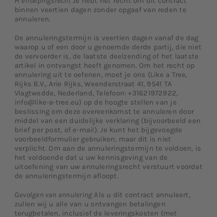
H
erroepingsrecht
Je hebt het recht om dit contract
binnen veertien dagen zonder opgaaf van reden te
annuleren.
De annuleringstermijn is veertien dagen vanaf de dag
waarop u of een door u genoemde derde partij, die niet
de vervoerder is, de laatste deelzending of het laatste
artikel in ontvangst heeft genomen. Om het recht op
annulering uit te oefenen, moet je ons (Like a Tree,
Rijks B.V., Arie Rijks, Weenderstraat 41, 9541 TA
Vlagtwedde, Nederland, Telefoon: +31621972922,
info@like-a-tree.eu) op de hoogte stellen van je
beslissing om deze overeenkomst te annuleren door
middel van een duidelijke verklaring (bijvoorbeeld een
brief per post, of e-mail). Je kunt het bijgevoegde
voorbeeldformulier gebruiken, maar dit is niet
verplicht. Om aan de annuleringstermijn te voldoen, is
het voldoende dat u uw kennisgeving van de
uitoefening van uw annuleringsrecht verstuurt voordat
de annuleringstermijn afloopt.
G
evolgen van annulering
Als u dit contract annuleert,
zullen wij u alle van u ontvangen betalingen
terugbetalen, inclusief de leveringskosten (met