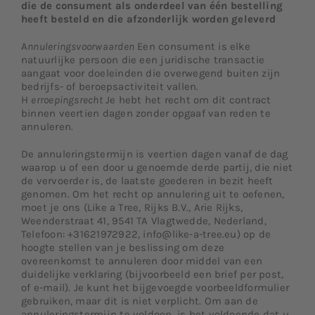
die de consument als onderdeel van één bestelling
heeft besteld en die afzonderlijk worden geleverd
A
nnuleringsvoorwaarden
Een consument is elke
natuurlijke persoon die een juridische transactie
aangaat voor doeleinden die overwegend buiten zijn
bedrijfs- of beroepsactiviteit vallen.
H
erroepingsrecht
Je hebt het recht om dit contract
binnen veertien dagen zonder opgaaf van reden te
annuleren.
De annuleringstermijn is veertien dagen vanaf de dag
waarop u of een door u genoemde derde partij, die niet
de vervoerder is, de laatste goederen in bezit heeft
genomen. Om het recht op annulering uit te oefenen,
moet je ons (Like a Tree, Rijks B.V., Arie Rijks,
Weenderstraat 41, 9541 TA Vlagtwedde, Nederland,
Telefoon: +31621972922, info@like-a-tree.eu) op de
hoogte stellen van je beslissing om deze
overeenkomst te annuleren door middel van een
duidelijke verklaring (bijvoorbeeld een brief per post,
of e-mail). Je kunt het bijgevoegde voorbeeldformulier
gebruiken, maar dit is niet verplicht. Om aan de
annuleringstermijn te voldoen, is het voldoende dat u