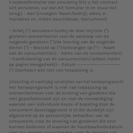
V
oorbeeldformulier voor annulering
(Als u het contract
wilt annuleren, vul dan dit formulier in en stuur het
terug.) – Aan [invoegen: Naam/bedrijf, adres, e-
mailadres en, indien beschikbaar, faxnummer]:
– Ik/Wij (*) annuleren hierbij de door mij/ons (*)
gesloten overeenkomst voor de aankoop van de
volgende goederen (*)/de levering van de volgende
dienst (*) – Besteld op (*)/ontvangen op (*) – Naam
van de consument(en) – Adres van de consument(en)
– Handtekening van de consument(en) (alleen indien
op papier meegedeeld) – Datum —————————————
(*) Doorhalen wat niet van toepassing is.
Uitsluiting of voortijdig verstrijken van het herroepingsrecht
Het herroepingsrecht is niet van toepassing op
overeenkomsten voor de levering van goederen die
niet geprefabriceerd zijn en voor de vervaardiging
waarvan een individuele keuze of bepaling door de
consument doorslaggevend is of die duidelijk zijn
afgestemd op de persoonlijke behoeften van de
consument; voor de levering van goederen die snel
kunnen bederven of waarvan de houdbaarheidsdatum
snel zou worden overschreden; voor de levering van