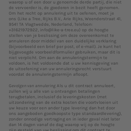
waarop u of een door u genoemde derde partij, die niet
Neem contact met ons op
de vervoerder is, de goederen in bezit heeft genomen.
Om het recht op annulering uit te oefenen, moet je
ons (Like a Tree, Rijks B.V., Arie Rijks, Weenderstraat 41,
9541 TA Vlagtwedde, Nederland, Telefoon:
+31621972922, info@like-a-tree.eu) op de hoogte
stellen van je beslissing om deze overeenkomst te
annuleren door middel van een duidelijke verklaring
(bijvoorbeeld een brief per post, of e-mail). Je kunt het
bijgevoegde voorbeeldformulier gebruiken, maar dit is
niet verplicht. Om aan de annuleringstermijn te
voldoen, is het voldoende dat u uw kennisgeving van
de uitoefening van uw annuleringsrecht verstuurt
voordat de annuleringstermijn afloopt.
G
evolgen van annulering
Als u dit contract annuleert,
zullen wij u alle van u ontvangen betalingen
terugbetalen, inclusief de leveringskosten (met
uitzondering van de extra kosten die voortvloeien uit
uw keuze voor een ander type levering dan het door
ons aangeboden goedkoopste type standaardlevering),
zonder onnodige vertraging en in ieder geval niet later
dan 14 dagen vanaf de dag waarop wij op de hoogte
zijn gesteld van uw beslissing om dit contract te