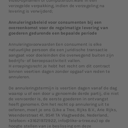
video-opnamen of computersoftware in een
verzegelde verpakking, indien de verzegeling na
levering is verwijderd;
Annuleringsbeleid voor consumenten bij een
overeenkomst voor de regelmatige levering van
goederen gedurende een bepaalde periode
A
nnuleringsvoorwaarden
Een consument is elke
natuurlijke persoon die een juridische transactie
aangaat voor doeleinden die overwegend buiten zijn
bedrijfs- of beroepsactiviteit vallen.
H
erroepingsrecht
Je hebt het recht om dit contract
binnen veertien dagen zonder opgaaf van reden te
annuleren.
De annuleringstermijn is veertien dagen vanaf de dag
waarop u of een door u genoemde derde partij, die niet
de vervoerder is, de eerste goederen in ontvangst
heeft genomen. Om het recht op annulering uit te
oefenen, moet je ons (Like a Tree, Rijks B.V., Arie Rijks,
Weenderstraat 41, 9541 TA Vlagtwedde, Nederland,
Telefoon: +31621972922, info@like-a-tree.eu) op de
hoogte stellen van je beslissing om deze