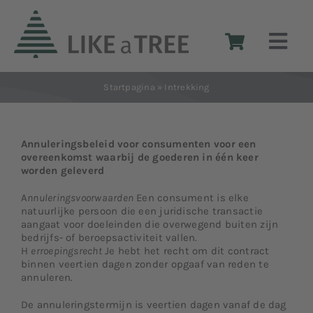
Skip
to
Togg
content
Navi
Startpagina
»
Intrekking
Houten kerstbomen
Het idee
Annuleringsbeleid voor consumenten voor een
overeenkomst waarbij de goederen in één keer
worden geleverd
Het ontwerp
A
nnuleringsvoorwaarden
Een consument is elke
natuurlijke persoon die een juridische transactie
aangaat voor doeleinden die overwegend buiten zijn
Shop
bedrijfs- of beroepsactiviteit vallen.
H
erroepingsrecht
Je hebt het recht om dit contract
binnen veertien dagen zonder opgaaf van reden te
annuleren.
Contact Reseller
De annuleringstermijn is veertien dagen vanaf de dag