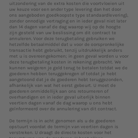
uitzondering van de extra kosten die voortvloeien uit
uw keuze voor een ander type levering dan het door
ons aangeboden goedkoopste type standaardlevering),
zonder onnodige vertraging en in ieder geval niet later
dan 14 dagen vanaf de dag waarop wij op de hoogte
zijn gesteld van uw beslissing om dit contract te
annuleren. Voor deze terugbetaling gebruiken we
hetzelfde betaalmiddel dat u voor de oorspronkelijke
transactie hebt gebruikt, tenzij uitdrukkelijk anders
met u is overeengekomen; in geen geval worden u voor
deze terugbetaling kosten in rekening gebracht. We
kunnen weigeren je geld terug te betalen totdat we de
goederen hebben teruggekregen of totdat je hebt
aangetoond dat je de goederen hebt teruggezonden,
afhankelijk van wat het eerst gebeurt. U moet de
goederen onmiddellijk aan ons retourneren of
overhandigen en in ieder geval uiterlijk binnen
veertien dagen vanaf de dag waarop u ons hebt
geïnformeerd over de annulering van dit contract.
De termijn is in acht genomen als u de goederen
opstuurt voordat de termijn van veertien dagen is
verstreken. U draagt de directe kosten voor het