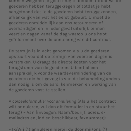
kunnen weigeren je geld terug te betalen totdat we de
goederen hebben teruggekregen of totdat je hebt
aangetoond dat je de goederen hebt teruggezonden,
afhankelijk van wat het eerst gebeurt. U moet de
goederen onmiddellijk aan ons retourneren of
overhandigen en in ieder geval uiterlijk binnen
veertien dagen vanaf de dag waarop u ons hebt
geïnformeerd over de annulering van dit contract.
De termijn is in acht genomen als u de goederen
opstuurt voordat de termijn van veertien dagen is
verstreken. U draagt de directe kosten voor het
terugsturen van de goederen. U bent alleen
aansprakelijk voor de waardevermindering van de
goederen die het gevolg is van de behandeling anders
dan nodig is om de aard, kenmerken en werking van
de goederen vast te stellen.
V
oorbeeldformulier voor annulering
(Als u het contract
wilt annuleren, vul dan dit formulier in en stuur het
terug.) – Aan [invoegen: Naam/bedrijf, adres, e-
mailadres en, indien beschikbaar, faxnummer]:
– Ik/Wij (*) annuleren hierbij de door mij/ons (*)