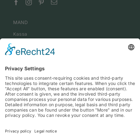
MAND
Kassa
Winkelwagen
Mijn account
INFORMATIE
Montagehandleiding
Impressum
Algemene voorwaarden
Gegevensbescherming
Verzending & levering
Retourzending