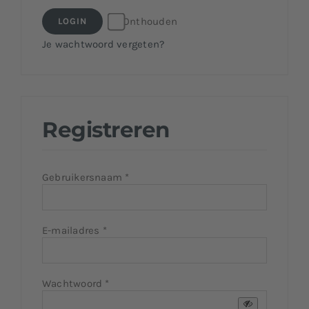
Neem contact met ons op
Onthouden
LOGIN
Je wachtwoord vergeten?
Registreren
Vereist
Gebruikersnaam
*
Vereist
E-mailadres
*
Vereist
Wachtwoord
*